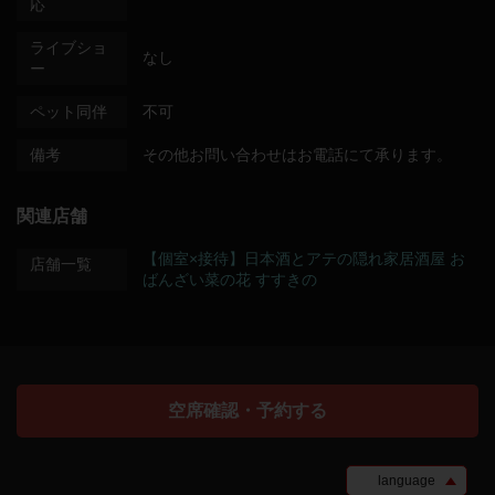
応
ライブショ
なし
ー
ペット同伴
不可
備考
その他お問い合わせはお電話にて承ります。
関連店舗
【個室×接待】日本酒とアテの隠れ家居酒屋 お
店舗一覧
ばんざい菜の花 すすきの
空席確認・予約する
language