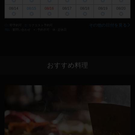
◎
◎
◎
◎
◎
◎
◎
08/14
08/15
08/16
08/17
08/18
08/19
08/20
◎
◎
◎
◎
◎
◎
◎
その他の日付を見る
◎
即予約可
□
リクエスト予約可
TEL
要問い合わせ
×
予約不可
休
定休日
おすすめ料理