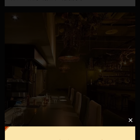
この店舗情報をシェアする
【個室×道産牛肉×海鮮×産地直送野菜】 鉄板居酒屋 燦
燦 －SANSAN －