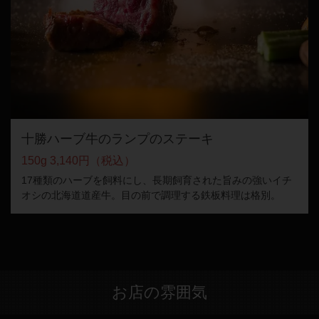
十勝ハーブ牛のランプのステーキ
150g 3,140円（税込）
17種類のハーブを飼料にし、長期飼育された旨みの強いイチ
オシの北海道道産牛。目の前で調理する鉄板料理は格別。
お店の雰囲気