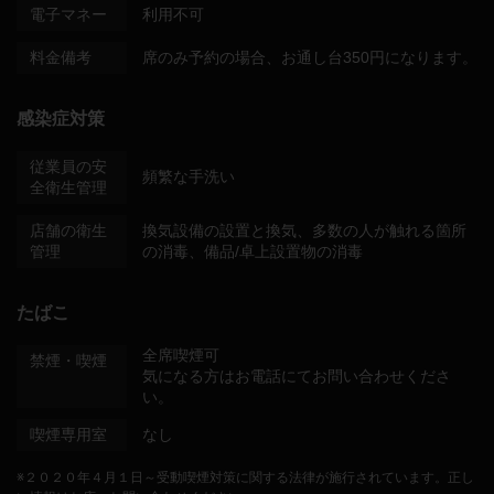
電子マネー
利用不可
料金備考
席のみ予約の場合、お通し台350円になります。
感染症対策
従業員の安
頻繁な手洗い
全衛生管理
店舗の衛生
換気設備の設置と換気
多数の人が触れる箇所
管理
の消毒
備品/卓上設置物の消毒
たばこ
全席喫煙可
禁煙・喫煙
気になる方はお電話にてお問い合わせくださ
い。
喫煙専用室
なし
※２０２０年４月１日～受動喫煙対策に関する法律が施行されています。正し