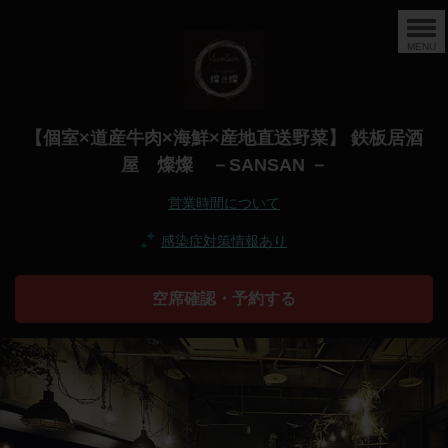
MENU
【個室×道産牛肉×海鮮×産地直送野菜】 鉄板居酒
屋 燦燦 －SANSAN －
営業時間について
感染症対策情報あり
空席確認・予約する