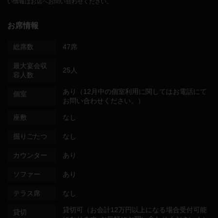
い情報はお店へお問い合わせください。
お席情報
総席数
47席
最大宴会収
25人
容人数
あり（12月中の個室利用に関してはお電話にて
個室
お問い合わせください。）
座敷
なし
掘りごたつ
なし
カウンター
あり
ソファー
あり
テラス席
なし
貸切可（お会計12万円以上になる場合受付可能
貸切