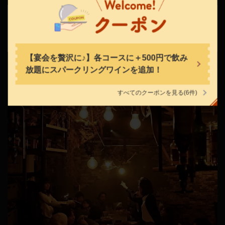
北海道札幌市中央区南４条西５丁目８番地 Ｆ４５ビル地下１階
ゆったりと寛げる広々とした設計のカウンター席は全8席。目
https://sansansapporo.owst.jp/
の前に設置された鉄板焼きで調理風景が見ることができま
す！目でも楽しめる演出はやっぱりカウンターで是非!
お店情報をコピー
【宴会を贅沢に♪】各コースに＋500円で飲み
放題にスパークリングワインを追加！
すべてのクーポンを見る
(6件)
閉じる