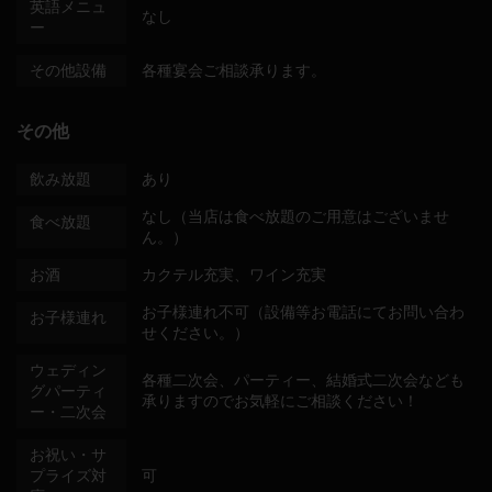
英語メニュ
なし
ー
その他設備
各種宴会ご相談承ります。
その他
飲み放題
あり
なし（当店は食べ放題のご用意はございませ
食べ放題
ん。）
お酒
カクテル充実、ワイン充実
お子様連れ不可（設備等お電話にてお問い合わ
お子様連れ
せください。）
ウェディン
各種二次会、パーティー、結婚式二次会なども
グパーティ
承りますのでお気軽にご相談ください！
ー・二次会
お祝い・サ
プライズ対
可