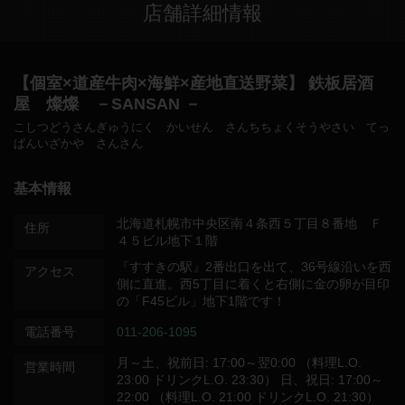
店舗詳細情報
【個室×道産牛肉×海鮮×産地直送野菜】 鉄板居酒
屋 燦燦 －SANSAN －
こしつどうさんぎゅうにく かいせん さんちちょくそうやさい てっ
ぱんいざかや さんさん
基本情報
北海道札幌市中央区南４条西５丁目８番地 Ｆ
住所
４５ビル地下１階
『すすきの駅』2番出口を出て、36号線沿いを西
アクセス
側に直進。西5丁目に着くと右側に金の卵が目印
の「F45ビル」地下1階です！
電話番号
011-206-1095
月～土、祝前日: 17:00～翌0:00 （料理L.O.
営業時間
23:00 ドリンクL.O. 23:30） 日、祝日: 17:00～
22:00 （料理L.O. 21:00 ドリンクL.O. 21:30）