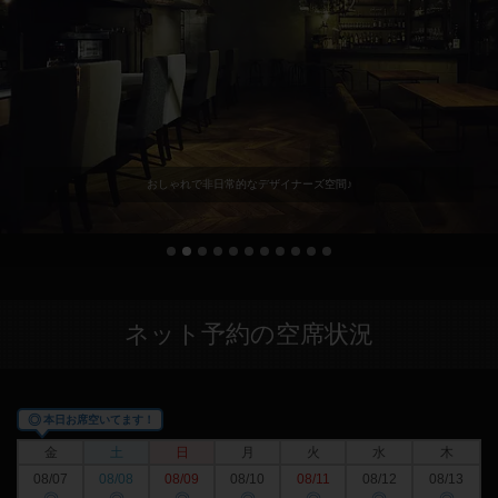
おしゃれで非日常的なデザイナーズ空間♪
ネット予約の空席状況
◎
本日お席空いてます！
金
土
日
月
火
水
木
08/07
08/08
08/09
08/10
08/11
08/12
08/13