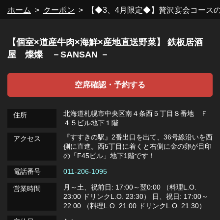
ホーム
クーポン
【◆3、4月限定◆】贅沢宴会コース
閉じる
【個室×道産牛肉×海鮮×産地直送野菜】 鉄板居酒
屋 燦燦 －SANSAN －
空席確認・予約する
北海道札幌市中央区南４条西５丁目８番地 Ｆ
住所
４５ビル地下１階
『すすきの駅』2番出口を出て、36号線沿いを西
アクセス
側に直進。西5丁目に着くと右側に金の卵が目印
の「F45ビル」地下1階です！
電話番号
011-206-1095
月～土、祝前日: 17:00～翌0:00 （料理L.O.
営業時間
23:00 ドリンクL.O. 23:30） 日、祝日: 17:00～
22:00 （料理L.O. 21:00 ドリンクL.O. 21:30）