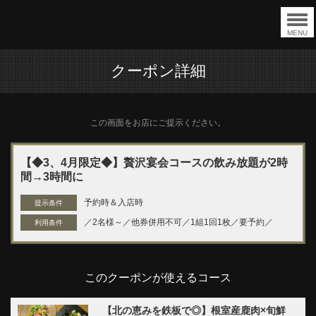
MENU
クーポン詳細
この画面をお店にご提示ください。
【◆3、4月限定◆】贅沢宴会コースの飲み放題が2時
間→3時間に
予約時＆入店時
提示条件
／2名様～／他券併用不可／1組1回1枚／要予約／
利用条件
このクーポンが使えるコース
【北の恵みを鉄板で◎】根室産鹿肉×旬鮮