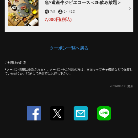
魚×道産牛ジビエコース＜2h飲み放題＞
7品
2
～
45名
7,000円
(税込)
クーポン一覧へ戻る
この店舗情報をシェアする
ご利用上の注意
【◆3、4月限定◆】贅沢宴会コースの飲み放題が2時間→3
クーポン情報は更新されます。クーポンをご利用の方は、画面キャプチャ機能などで保存し
時間に | 【個室×道産牛肉×海鮮×産地直送野菜】 鉄板居酒
ていただくか、印刷して来店時にお持ち下さい。
屋 燦燦 －SANSAN －
2026/06/08 更新
北海道札幌市中央区南４条西５丁目８番地 Ｆ４５ビル地下１階
https://sansansapporo.owst.jp/coupons/217090796
お店情報をコピー