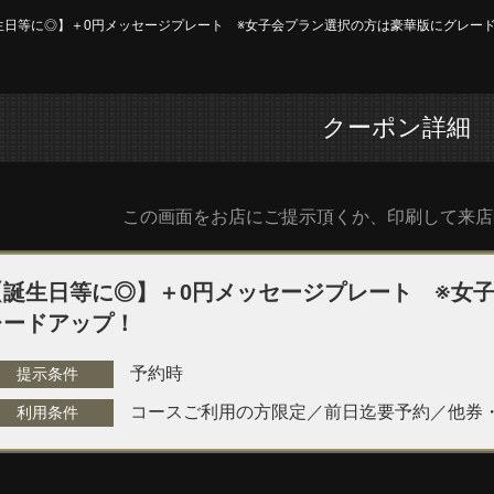
生日等に◎】＋0円メッセージプレート ※女子会プラン選択の方は豪華版にグレー
クーポン詳細
この画面をお店にご提示頂くか、印刷して来店
【誕生日等に◎】＋0円メッセージプレート ※女
レードアップ！
予約時
提示条件
コースご利用の方限定／前日迄要予約／他券
利用条件