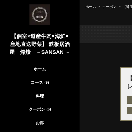
ホーム
クーポン
【誕
【個室×道産牛肉×海鮮×
産地直送野菜】 鉄板居酒
屋 燦燦 －SANSAN －
ホーム
コース
(9)
料理
クーポン
(6)
お席