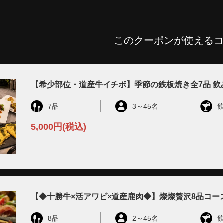
このクーポンが使える
【希少部位・道産牛イチボ】季節の鉄板焼き全7品 飲み放
7品
3
～
45名
5,000円
(税込)
【◆十勝牛×活アワビ×道産鹿肉◆】燦燦贅沢8品コース
8品
2
～
45名