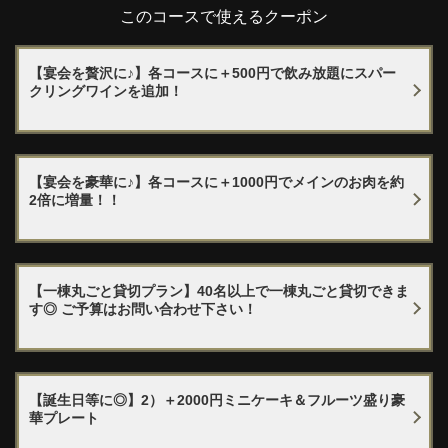
ープフルーツ
このコースで使えるクーポン
・Vodka cocktails
閉じる
・スクリュードライバー/モスコミュール
・Soft drinks
【宴会を贅沢に♪】各コースに＋500円で飲み放題にスパー
・コカコーラ/ジンジャーエール/コーン茶/烏龍茶/緑茶/オレンジジュー
クリングワインを追加！
ス/グレープフルーツジュース
【宴会を豪華に♪】各コースに＋1000円でメインのお肉を約
2倍に増量！！
【一棟丸ごと貸切プラン】40名以上で一棟丸ごと貸切できま
す◎ ご予算はお問い合わせ下さい！
【誕生日等に◎】2）＋2000円ミニケーキ＆フルーツ盛り豪
華プレート