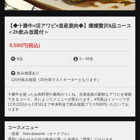
【◆十勝牛×活アワビ×道産鹿肉◆】燦燦贅沢8品コース
＜2h飲み放題付＞
9,500円
(税込)
8品
2
～
45名
飲み放題あり
120分飲み放題（30分前ラストオーダーとなります）
十勝牛を使ったお肉料理や鹿肉のつくね、北海道産の新鮮なアワビを堪能
できるコース。月によってメニューが変わります。※写真はイメージです
12月12日から1月5日まで年末料金で飲み放題プラス500円いただいてお
ります
コースメニュー
・前菜 hors doeuvre（オードブル）
季節に合わせその月の食材を用いた前菜をご用意しております。