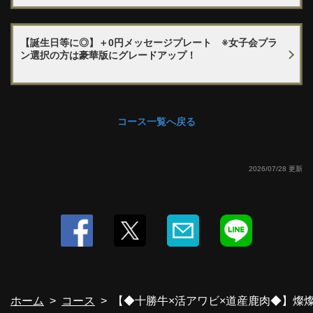
【誕生日等に◎】＋0円メッセージプレート ※女子会プラ
ン選択の方は豪華版にグレードアップ！
コース一覧へ戻る
2026/07/28 更新
ホーム
コース
【◆十勝牛×活アワビ×道産鹿肉◆】燦燦