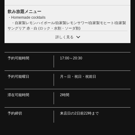
飲み放題メニュー
・Homemade cocktails
・自家製レモンハイボール/自家製レモンサワー/自家製モヒート/自家製
サングリア 赤・白 (ロック・水割・ソーダ割)
・Jim Beam Whiskey
詳しく見る
・ジムビームハイボール/コーラハイボール/ジンジャーハイボール
・Beer
この店舗情報をシェアする
・神泡のザ・プレミアム・モルツ香るエール/【ビアカクテル】自家製
レモネードのパナシェ/【ビアカクテル】シャンディガフ
予約可能時間
17:00～20:30
【◆十勝牛×活アワビ×道産鹿肉◆】燦燦贅沢8品コース ＜
・Glass wine
2h飲み放題付＞ | 【個室×道産牛肉×海鮮×産地直送野菜】
・本日のワイン(赤・白)
・Wine cocktails
鉄板居酒屋 燦燦 －SANSAN －
予約可能曜日
月～日・祝日・祝前日
・オペレーター/キティ
北海道札幌市中央区南４条西５丁目８番地 Ｆ４５ビル地下１階
・Shochubase mixs
https://sansansapporo.owst.jp/courses/170993309
・焼酎水割/焼酎コーン茶割/焼酎緑茶割/焼酎烏龍茶割/レモンサワー/ラ
イムサワー/梅酒
滞在可能時間
2時間
・Gin
お店情報をコピー
・翠ジンソーダ/ジントニック/ジンバック/オレンジブロッサム
・Liqueur cocktails
予約締切
来店日の2日前22時まで
・ピーチフィズ/ファジーネーブル/クーニャン/マリブオレンジ/マリブコ
ーラ
・Cassis cocktails
・カシスソーダ/カシスウーロン/カシス緑茶/カシスオレンジ/カシスグレ