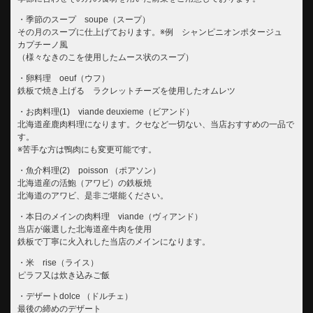
・季節のスープ soupe（スープ）
その月のスープに仕上げております。※例 シャンピニオンポタージュ
カプチーノ風
（様々なきのこを使用したムース状のスープ）
・卵料理 oeuf（ウフ）
鉄板で焼き上げる ラクレットチーズを使用したオムレツ
・お肉料理(1) viande deuxieme（ビアンド）
北海道産鹿肉料理になります。クセなど一切ない、当店おすすめの一品で
す。
※苦手な方は鴨肉にも変更可能です。
・魚介料理(2) poisson （ポアソン）
北海道産の活鮑（アワビ）の鉄板焼
北海道のアワビ、是非ご堪能ください。
・本日のメインの肉料理 viande（ヴィアンド）
当店が厳選した北海道産牛肉を使用
鉄板で丁寧に火入れした当店のメインになります。
・米 rise（ライス）
ピラフ又は炊き込みご飯
・デザートdolce （ドルチェ）
最後の締めのデザート