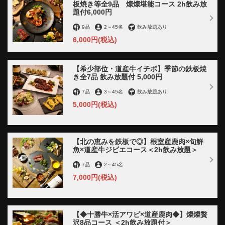
板焼き等全9品 燦燦堪能コース 2h飲み放
題付6,000円
9品
2
～
45名
飲み放題あり
6,000円
(税込)
【希少部位・道産牛イチボ】季節の鉄板焼
き全7品 飲み放題付 5,000円
7品
3
～
45名
飲み放題あり
5,000円
(税込)
【北の恵みを鉄板で◎】根室産鹿肉×旬鮮
魚×道産牛ジビエコース＜2h飲み放題＞
7品
2
～
45名
7,000円
(税込)
【◆十勝牛×活アワビ×道産鹿肉◆】燦燦贅
沢8品コース ＜2h飲み放題付＞