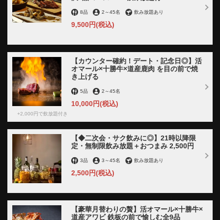
8品
2
～
45名
飲み放題あり
9,500円
(税込)
【カウンター確約！デート・記念日◎】活
オマール×十勝牛×道産鹿肉 を目の前で焼
き上げる
5品
2
～
45名
10,000円
(税込)
+2,000円で飲放題付き
【◆二次会・サク飲みに◎】21時以降限
定・無制限飲み放題＋おつまみ 2,500円
3品
3
～
45名
飲み放題あり
この店舗情報をシェアする
2,500円
(税込)
【一棟丸ごと貸切プラン】40名以上で一棟丸ごと貸切でき
ます◎ ご予算はお問い合わせ下さい！ | 【個室×道産牛肉×
【豪華月替わりの贅】活オマール×十勝牛×
海鮮×産地直送野菜】 鉄板居酒屋 燦燦 －SANSAN －
道産アワビ 鉄板の前で愉しむ全9品