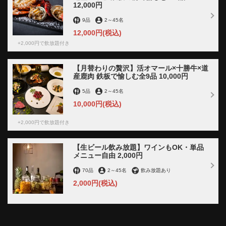
12,000円
北海道札幌市中央区南４条西５丁目８番地 Ｆ４５ビル地下１階
https://sansansapporo.owst.jp/coupons/187090734
9品
2
～
45名
12,000円
(税込)
お店情報をコピー
+2,000円で飲放題付き
【月替わりの贅沢】活オマール×十勝牛×道
産鹿肉 鉄板で愉しむ全9品 10,000円
5品
2
～
45名
10,000円
(税込)
閉じる
+2,000円で飲放題付き
【生ビール飲み放題】ワインもOK・単品
メニュー自由 2,000円
70品
2
～
45名
飲み放題あり
2,000円
(税込)