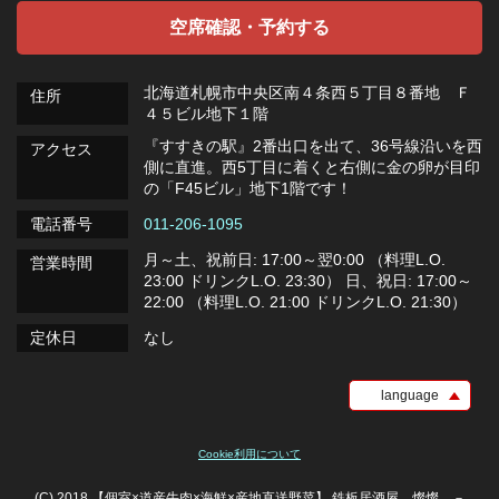
空席確認・予約する
北海道札幌市中央区南４条西５丁目８番地 Ｆ
住所
４５ビル地下１階
『すすきの駅』2番出口を出て、36号線沿いを西
アクセス
側に直進。西5丁目に着くと右側に金の卵が目印
の「F45ビル」地下1階です！
電話番号
011-206-1095
月～土、祝前日: 17:00～翌0:00 （料理L.O.
営業時間
23:00 ドリンクL.O. 23:30） 日、祝日: 17:00～
22:00 （料理L.O. 21:00 ドリンクL.O. 21:30）
定休日
なし
language
Cookie利用について
(C) 2018 【個室×道産牛肉×海鮮×産地直送野菜】 鉄板居酒屋 燦燦 －