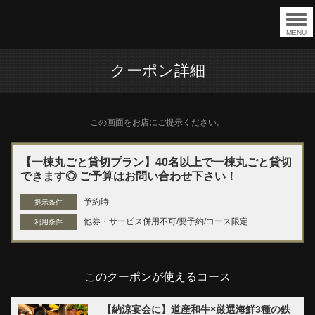
MENU
クーポン詳細
この画面をお店にご提示ください。
【一棟丸ごと貸切プラン】40名以上で一棟丸ごと貸切
できます◎ ご予算はお問い合わせ下さい！
予約時
提示条件
他券・サービス併用不可/要予約/コース限定
利用条件
このクーポンが使えるコース
【納涼宴会に】道産和牛×厳選海鮮3種の鉄